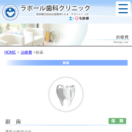
HOME
>
治療費
>銀歯
銀歯
通常の銀歯です。