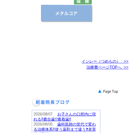
インレー（つめもの） >>
治療費ページTOPへ >>
2026/08/07
お子さんの口腔内に現
れる‼️癒合歯⁉️癒着歯‼️
2026/08/05
歯科医師の世代で変わ
る治療体系‼️使う薬剤まで違う❓老害