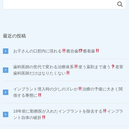

最近の投稿
お子さんの口腔内に現れる
癒合歯
癒着歯
歯科医師の世代で変わる治療体系
使う薬剤まで違う
老害
歯科医師だけはなりたくない
インプラント埋入時の少しのズレが
治療の予後に大きく関
係する事態に
18年前に勤務医が入れたインプラントを除去する
インプラ
ント自体の破折