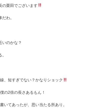
長の栗田でございます
車だわ。
。
近いのかな？
る。
線、短すぎでない？かなりショック
僕の2倍の長さあるもん！
書いてあったが、思い当たる所あり。