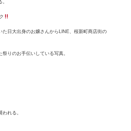
る。
ク
た日大出身のお嬢さんからLINE、桜新町商店街の
た祭りのお手伝いしている写真。
襲われる。