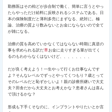
勤務医はその殆どが歩合制で働く、簡単に言うとやっ
たらやっただけ給料に反映されるシステムである。日
本の保険制度だと薄利多売にまずなる、絶対に。極
論、治療の質より数みないとお金にならないので全て
が雑になる。
治療の質を高めていかなくてはならない時期に真逆の
事を求められる訳だ
お金に走りすぎる輩が出てく
るのもわからなくはないけど、、、、、、、、
だが良く考えよう！一生やって行くお仕事なんです
よ？そんなレベルでずっとやってくつもり？歳とって
そのレベルだと恥ずかしいよ！親の診療所継いで大丈
夫？田舎だから大丈夫とお考えかな？患者さんは喜ん
で頂けるかな？
形成も下手くそなのに、インプラントやりたいとか言