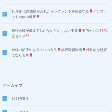
18年前に勤務医が入れたインプラントを除去する
インプラ
ント自体の破折
歯科医師が備えておかないといけない要素
美的センス
治
療センス
神経の治療のもう１つの方法
歯根端切除術
外科的な処置
になります
アーカイブ
2026年8月