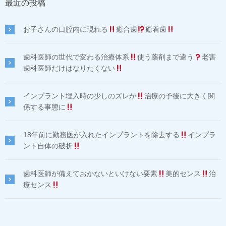
最近の投稿
お子さんの口腔内に現れる
癒合歯
癒着歯
歯科医師の世代で変わる治療体系
使う薬剤まで違う
老害
歯科医師だけはなりたくない
インプラント埋入時の少しのズレが
治療の予後に大きく関
係する事態に
18年前に勤務医が入れたインプラントを除去する
インプラ
ント自体の破折
歯科医師が備えておかないといけない要素
美的センス
治
療センス