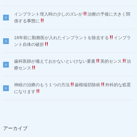
インプラント埋入時の少しのズレが
治療の予後に大きく関
係する事態に
18年前に勤務医が入れたインプラントを除去する
インプラ
ント自体の破折
歯科医師が備えておかないといけない要素
美的センス
治
療センス
神経の治療のもう１つの方法
歯根端切除術
外科的な処置
になります
アーカイブ