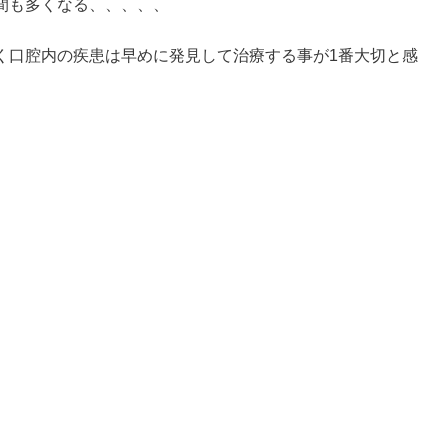
間も多くなる、、、、、
く口腔内の疾患は早めに発見して治療する事が1番大切と感